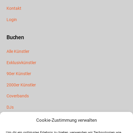
Kontakt
Login
Buchen
Alle Künstler
Exklusivkünstler
90er Künstler
2000er Künstler
Coverbands
DJs
Mallorca Künstler
Cookie-Zustimmung verwalten
Partybands
Um dir ein optimales Erlebnis zu bieten, verwenden wir Technologien wie