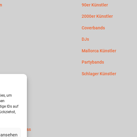
n
90er Künstler
2000er Künstler
Coverbands
DJs
Mallorca Künstler
Partybands
Schlager Künstler
htliches
kies, um
sen
nschutz
ige IDs auf
ückziehst,
ie-Richtlinie
ungsausschluss
 ansehen