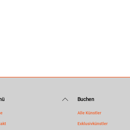
Back
nü
Buchen
To
e
Alle Künstler
Top
akt
Exklusivkünstler