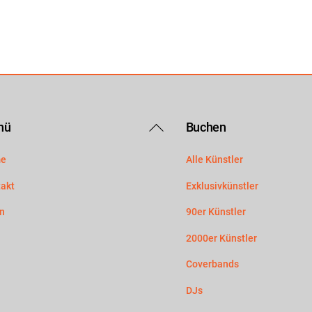
Back
nü
Buchen
To
e
Alle Künstler
Top
akt
Exklusivkünstler
n
90er Künstler
2000er Künstler
Coverbands
DJs