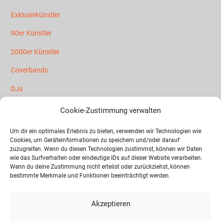
Exklusivkünstler
90er Künstler
2000er Künstler
Coverbands
DJs
Mallorca Künstler
Cookie-Zustimmung verwalten
Partybands
Um dir ein optimales Erlebnis zu bieten, verwenden wir Technologien wie
Cookies, um Geräteinformationen zu speichern und/oder darauf
Schlager Künstler
zuzugreifen. Wenn du diesen Technologien zustimmst, können wir Daten
wie das Surfverhalten oder eindeutige IDs auf dieser Website verarbeiten.
Wenn du deine Zustimmung nicht erteilst oder zurückziehst, können
Rechtliches
bestimmte Merkmale und Funktionen beeinträchtigt werden.
Datenschutz
Akzeptieren
Cookie-Richtlinie