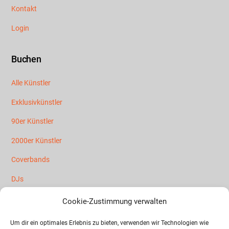
Kontakt
Login
Buchen
Alle Künstler
Exklusivkünstler
90er Künstler
2000er Künstler
Coverbands
DJs
Mallorca Künstler
Cookie-Zustimmung verwalten
Partybands
Um dir ein optimales Erlebnis zu bieten, verwenden wir Technologien wie