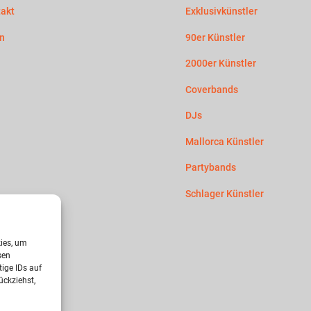
akt
Exklusivkünstler
n
90er Künstler
2000er Künstler
Coverbands
DJs
Mallorca Künstler
Partybands
Schlager Künstler
htliches
kies, um
sen
nschutz
ige IDs auf
ückziehst,
ie-Richtlinie