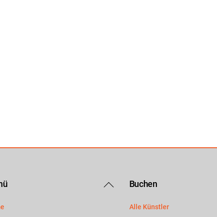
Back
nü
Buchen
To
e
Alle Künstler
Top